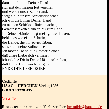
damit die Linien Deiner Hand
sich mit den meinen fest vereinen
und weben unser Zauberland.
Steig ein in unsern Schicksalsnachen,
ich will die Linien Deiner Hand
zu meinen Schicksalslinien machen,
Gemeinsamkeiten fühlen bis zum Rand.
In Deinen Händen liegt mein ganzes Leben,
behüte es wie einen Schrein,
die Hände, die mir soviel geben,
sie sollen meine Zuflucht sein.
Ich möcht‘, so sollt‘ es immer bleiben,
daß unsre Liebe sich vermehrt,
ich möchte Dir in Deine Hände schreiben,
daß Deine Hand auch mir gehört.
ENDE DER LESEPROBE
Gedichte
HAAG + HERCHEN Verlag 1986
ISBN 3-89228-035-5
Vergriffen
Restposten nur direkt vom Verfasser über:
hm.milde@hamami.de