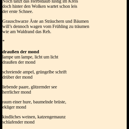
Noch tanzt das Herbstlaub lustig im Kreis
doch hinter den Wolken wartet schon leis
der erste Schnee.
Grauschwarze Äste an Sträuchern und Bäumen
will’s dennoch wagen vom Frühling zu träumen
wie am Waldrand das Reh.
*
draußen der mond
lampe um lampe, licht um licht
draußen der mond
schreiende ampel, grüngelbe schrift
drüber der mond
liebende paare, glitzernder see
herrlicher mond
raum einer hure, baumelnde brüste,
ekliger mond
kindliches weinen, katzengemaunz
schlafender mond