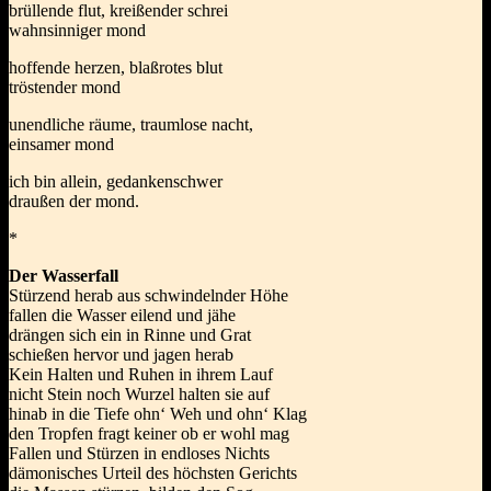
brüllende flut, kreißender schrei
wahnsinniger mond
hoffende herzen, blaßrotes blut
tröstender mond
unendliche räume, traumlose nacht,
einsamer mond
ich bin allein, gedankenschwer
draußen der mond.
*
Der Wasserfall
Stürzend herab aus schwindelnder Höhe
fallen die Wasser eilend und jähe
drängen sich ein in Rinne und Grat
schießen hervor und jagen herab
Kein Halten und Ruhen in ihrem Lauf
nicht Stein noch Wurzel halten sie auf
hinab in die Tiefe ohn‘ Weh und ohn‘ Klag
den Tropfen fragt keiner ob er wohl mag
Fallen und Stürzen in endloses Nichts
dämonisches Urteil des höchsten Gerichts